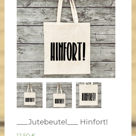
___Jutebeutel___ Hinfort!
12,50
€