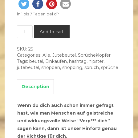
in 1 bis 7 Tagen bei dir
___Jutebeutel___
Add to cart
Hinfort!
quantity
SKU:
25
Categories:
Alle
,
Jutebeutel
,
Sprücheklopfer
Tags:
beutel
,
Einkaufen
,
hashtag
,
hipster
,
jutebeutel
,
shoppen
,
shopping
,
spruch
,
sprüche
Description
Wenn du dich auch schon immer gefragt
hast, wie man Menschen auf geistreiche
und wirkungsvolle Weise “Verp*** dich”
sagen kann, dann ist unser Hinfort! genau
der Richtige für dich.