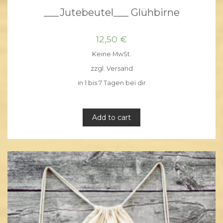
___Jutebeutel___ Glühbirne
12,50
€
Keine MwSt.
zzgl.
Versand
in 1 bis 7 Tagen bei dir
Add to cart