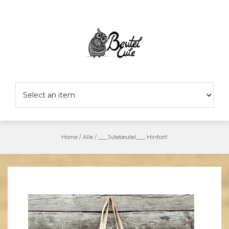
Skip
to
content
Home
/
Alle
/
___Jutebeutel___ Hinfort!