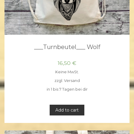
___Turnbeutel___ Wolf
16,50
€
Keine MwSt.
zzgl.
Versand
in 1 bis 7 Tagen bei dir
Add to cart