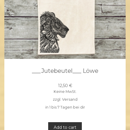
___Jutebeutel___ Löwe
12,50
€
Keine MwSt.
zzgl.
Versand
in 1 bis 7 Tagen bei dir
Add to cart