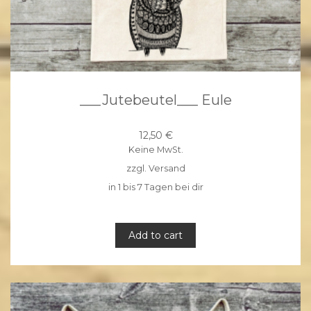
___Jutebeutel___ Eule
12,50
€
Keine MwSt.
zzgl.
Versand
in 1 bis 7 Tagen bei dir
Add to cart