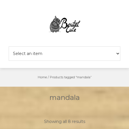
Skip
to
content
Home
/
Products tagged “mandala”
mandala
Showing all 8 results