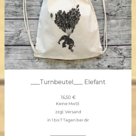
___Turnbeutel___ Elefant
16,50
€
Keine MwSt.
zzgl.
Versand
in 1 bis 7 Tagen bei dir