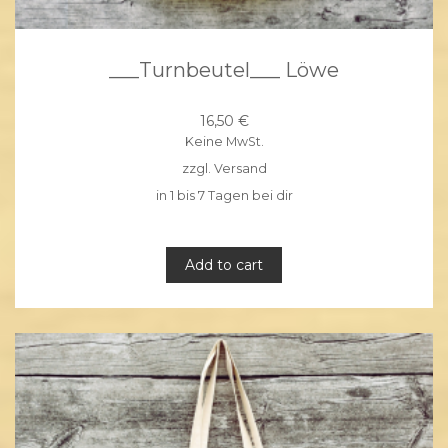
___Turnbeutel___ Löwe
16,50
€
Keine MwSt.
zzgl.
Versand
in 1 bis 7 Tagen bei dir
Add to cart