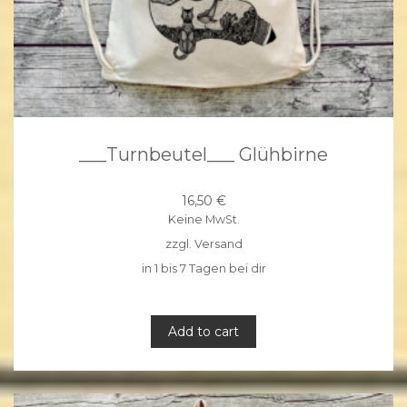
___Turnbeutel___ Glühbirne
16,50
€
Keine MwSt.
zzgl.
Versand
in 1 bis 7 Tagen bei dir
Add to cart