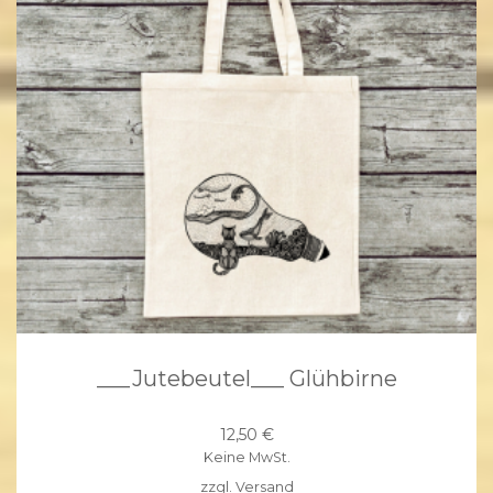
___Jutebeutel___ Glühbirne
12,50
€
Keine MwSt.
zzgl.
Versand