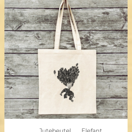
___Jutebeutel___ Elefant