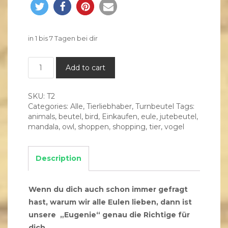
in 1 bis 7 Tagen bei dir
___Turnbeutel___
Add to cart
Eule
quantity
SKU:
T2
Categories:
Alle
,
Tierliebhaber
,
Turnbeutel
Tags:
animals
,
beutel
,
bird
,
Einkaufen
,
eule
,
jutebeutel
,
mandala
,
owl
,
shoppen
,
shopping
,
tier
,
vogel
Description
Wenn du dich auch schon immer gefragt
hast, warum wir alle Eulen lieben, dann ist
unsere „Eugenie“ genau die Richtige für
dich.