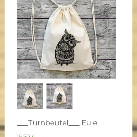
___Turnbeutel___ Eule
16,50
€