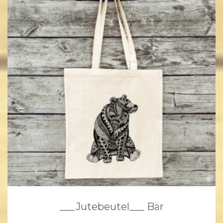
___Jutebeutel___ Bär