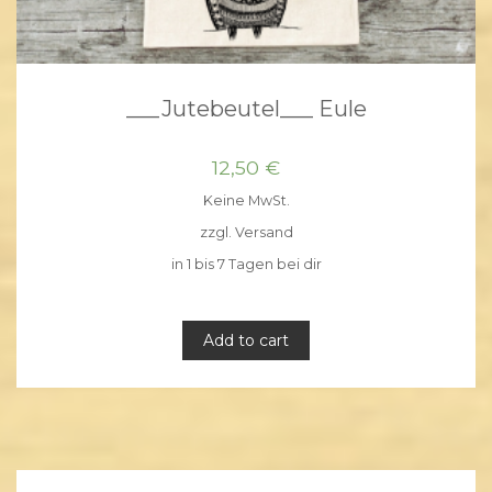
___Jutebeutel___ Eule
12,50
€
Keine MwSt.
zzgl.
Versand
in 1 bis 7 Tagen bei dir
Add to cart