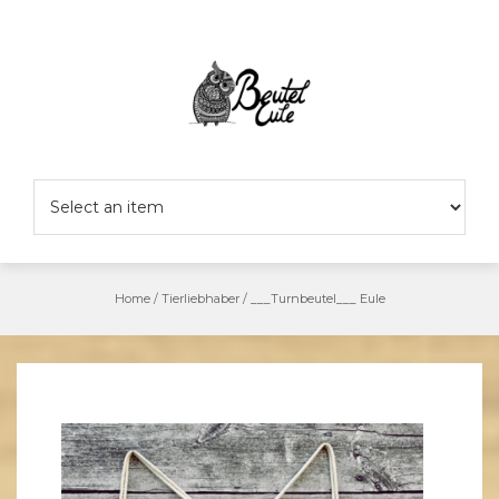
Skip
to
content
Home
/
Tierliebhaber
/
___Turnbeutel___ Eule