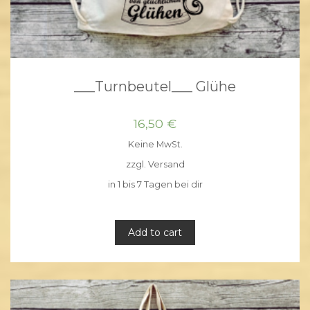
___Turnbeutel___ Glühe
16,50
€
Keine MwSt.
zzgl.
Versand
in 1 bis 7 Tagen bei dir
Add to cart