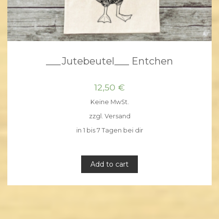
___Jutebeutel___ Entchen
12,50
€
Keine MwSt.
zzgl.
Versand
in 1 bis 7 Tagen bei dir
Add to cart