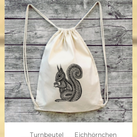
___Turnbeutel___ Eichhörnchen