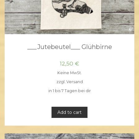
___Jutebeutel___ Glühbirne
12,50
€
Keine MwSt.
zzgl.
Versand
in 1 bis 7 Tagen bei dir
Add to cart