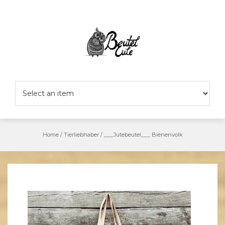
Skip
to
content
Home
/
Tierliebhaber
/
___Jutebeutel___ Bienenvolk