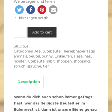
Weitersagen und teilen!
in 1 bis 7 Tagen bei dir
___Jutebeutel___
Add to cart
Bienenvolk
quantity
SKU:
55a
Categories:
Alle
,
Jutebeutel
,
Tierliebhaber
Tags:
animals
,
beutel
,
bunny
,
Einkaufen
,
Hase
,
hasi
,
hipster
,
jutebeutel
,
rabit
,
shoppen
,
shopping
,
spruch
,
sprüche
,
tier
Description
Wenn du dich auch schon immer gefragt
hast, wer das fleißigste Beuteltier im
Eulennest ist, dann ist unsere Biene genau